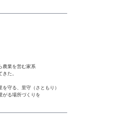
ら農業を営む家系
てきた。
里を守る、里守（さともり）
繋がる場所づくりを