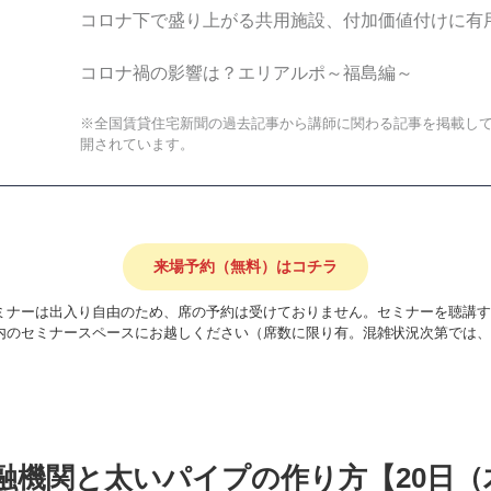
コロナ下で盛り上がる共用施設、付加価値付けに有
コロナ禍の影響は？エリアルポ～福島編～
※全国賃貸住宅新聞の過去記事から講師に関わる記事を掲載し
開されています。
来場予約（無料）はコチラ
ミナーは出入り自由のため、席の予約は受けておりません。セミナーを聴講す
内のセミナースペースにお越しください（席数に限り有。混雑状況次第では、
金融機関と太いパイプの作り方【20日（木）1