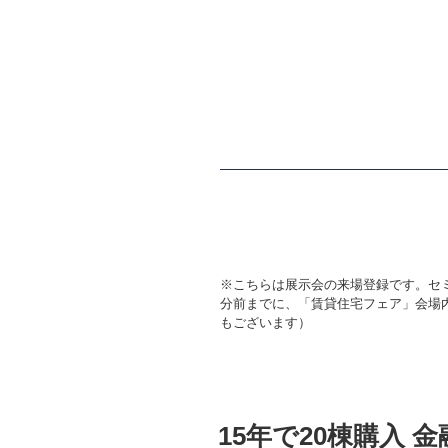
※こちらは展示会の来場登録です。セ
分前までに、「賃貸住宅フェア」会場
もございます）
投
15年で20棟購入 
稿