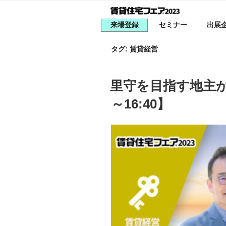
コ
ン
来場登録
セミナー
出展
テ
ン
タグ:
賃貸経営
ツ
へ
ス
投
里守を目指す地主が
稿
キ
日:
～16:40】
ッ
プ