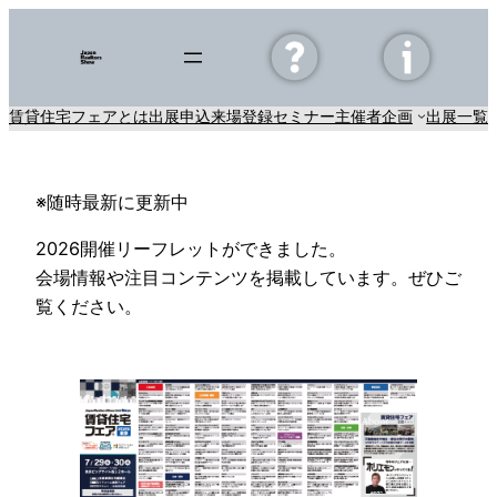
内
容
を
ス
賃貸住宅フェアとは
出展申込
来場登録
セミナー
主催者企画
出展一覧
E
キ
ッ
プ
※随時最新に更新中
2026開催リーフレットができました。
会場情報や注目コンテンツを掲載しています。ぜひご
覧ください。