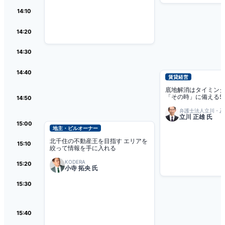
14:10
14:20
14:30
14:40
賃貸経営
底地解消はタイミン
「その時」に備える5
14:50
弁護士法人立川・及
立川 正雄 氏
務所
15:00
地主・ビルオーナー
北千住の不動産王を目指す
エリアを
15:10
絞って情報を手に入れる
KODERA
15:20
小寺 拓央 氏
15:30
15:40