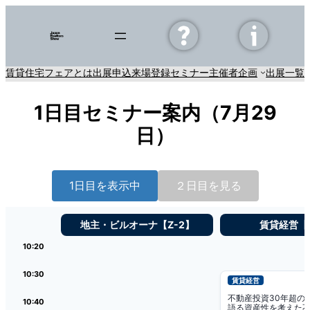
内
容
を
ス
賃貸住宅フェアとは
出展申込
来場登録
セミナー
主催者企画
出展一覧
E
キ
ッ
1日目セミナー案内（7月29
プ
日）
1日目を表示中
２日目を見る
地主・ビルオーナ【Z-2】
賃貸経営【Z
10:20
10:30
賃貸経営
不動産投資30年超の
10:40
語る資産性を考えた