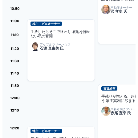
不動産オーナー
10:50
沢 孝史 氏
11:00
地主・ビルオーナー
手放したらそこで終わり
底地を諦め
11:10
ない私の奮闘
アップルツリーハウス
石渡 真由美 氏
11:20
11:30
11:40
11:50
賃貸経営
手残りが増える、超
12:00
う
家主冥利に尽きる
高齢者向きアパー
12:10
赤尾 宣幸 氏
12:20
地主・ビルオーナー