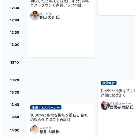
相続したビル建て替えに向けた戦略
コストダウンと家賃アップの鍵
12:30
杉山ビル
杉山 大介 氏
12:40
12:50
13:00
13:10
13:20
賃貸経営
私が区分投資を選ぶ
13:30
評価に秘密あり
不動産オーナー
13:40
西園寺 雅紀 氏
地主・ビルオーナー
1000坪に多様な機能を重ねる 福祉
13:50
の複合化で収益を再設計
未来企画
14:00
福井 大輔 氏