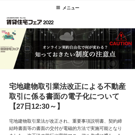
コ
メニュー
ン
テ
ン
ツ
へ
ス
キ
ッ
プ
投
宅地建物取引業法改正による不動産
稿
日:
取引に係る書面の電子化について
【27日12:30～】
宅地建物取引業法が改正され、重要事項説明書、契約締
結時書面等の書面の交付が電磁的方法で実施可能となり