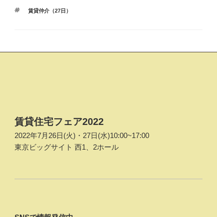
テ
タ
賃貸仲介（27日）
ゴ
グ
リ
ー
投
稿
ナ
ビ
ゲ
賃貸住宅フェア2022
ー
2022年7月26日(火)・27日(水)10:00~17:00
シ
東京ビッグサイト 西1、2ホール
ョ
ン