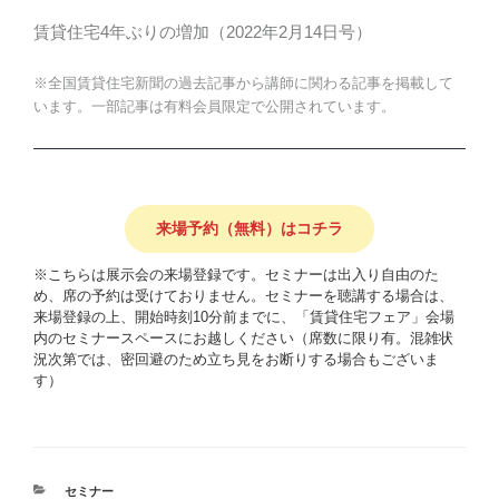
賃貸住宅4年ぶりの増加（2022年2月14日号）
※全国賃貸住宅新聞の過去記事から講師に関わる記事を掲載して
います。一部記事は有料会員限定で公開されています。
来場予約（無料）はコチラ
※こちらは展示会の来場登録です。セミナーは出入り自由のた
め、席の予約は受けておりません。セミナーを聴講する場合は、
来場登録の上、開始時刻10分前までに、「賃貸住宅フェア」会場
内のセミナースペースにお越しください（席数に限り有。混雑状
況次第では、密回避のため立ち見をお断りする場合もございま
す）
カ
セミナー