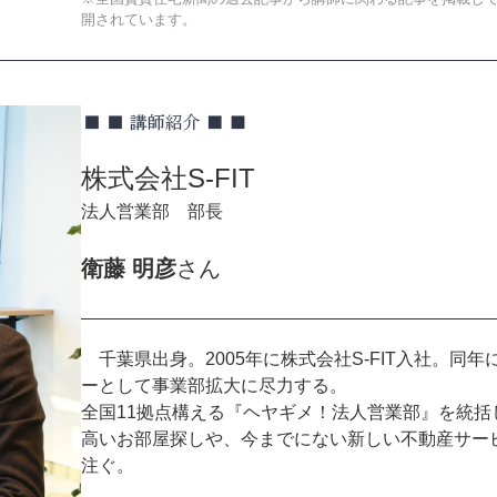
開されています。
株式会社S-FIT
法人営業部 部長
衛藤 明彦
さん
千葉県出身。2005年に株式会社S-FIT入社。同
ーとして事業部拡大に尽力する。
全国11拠点構える『ヘヤギメ！法人営業部』を統
高いお部屋探しや、今までにない新しい不動産サー
注ぐ。