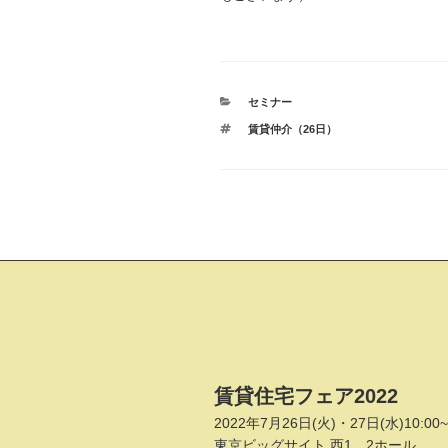
カ
セミナー
テ
タ
賃貸仲介（26日）
ゴ
グ
リ
ー
投
稿
ナ
ビ
ゲ
賃貸住宅フェア2022
ー
2022年7月26日(火)・27日(水)10:00~
東京ビッグサイト 西1、2ホール