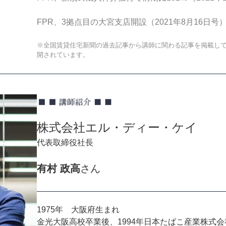
FPR、3拠点目の大宮支店開設（2021年8月16日号
※全国賃貸住宅新聞の過去記事から講師に関わる記事を掲載し
開されています。
株式会社エル・ディー・ケイ
代表取締役社長
有村 政高
さん
1975年 大阪府生まれ
金光大阪高校卒業後、1994年日本たばこ産業株式