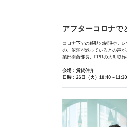
投
アフターコロナでど
稿
日:
コロナ下での移動の制限やテレ
の、依頼が減っているとの声が
業部衛藤部長、FPRの大町取
会場：賃貸仲介
日時：26日（火）10:40～11:30