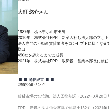
大町 悠介
さん
1987年 栃木県小山市出身
2010年 株式会社FPR 新卒入社し法人部の立ち
法人専門の不動産賃貸業者をコンセプトに様々な企
様は
450社を超えるまでに成長
2021年 株式会社FPR 取締役 営業本部長に就任
掲載記事リンク
賃貸市場の繁忙期、法人回復基調（2022年3月28日
FPR、新規の法人仲介獲得で前期比132％（2021年