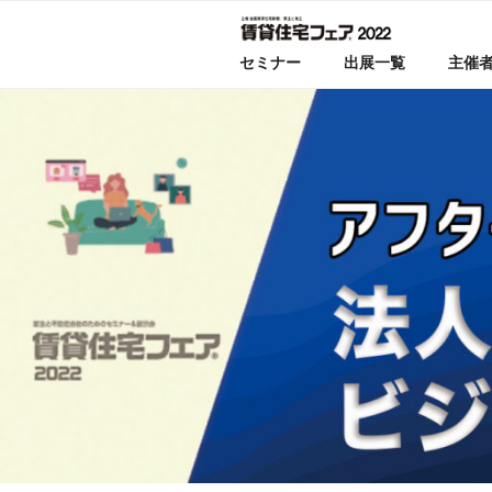
コ
ン
セミナー
出展一覧
主催
テ
ン
ツ
へ
ス
キ
ッ
プ