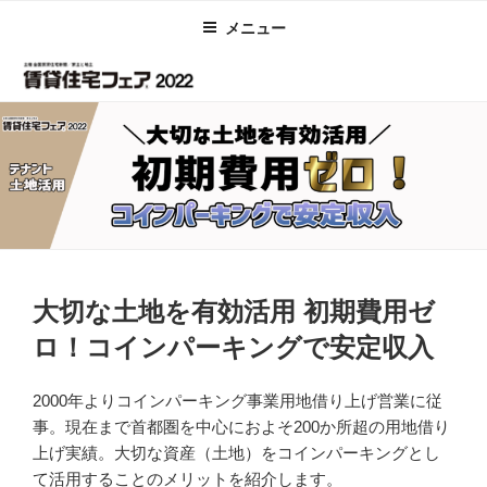
コ
メニュー
ン
テ
ン
ツ
へ
ス
キ
ッ
プ
投
大切な土地を有効活用 初期費用ゼ
稿
日:
ロ！コインパーキングで安定収入
2000年よりコインパーキング事業用地借り上げ営業に従
事。現在まで首都圏を中心におよそ200か所超の用地借り
上げ実績。大切な資産（土地）をコインパーキングとし
て活用することのメリットを紹介します。