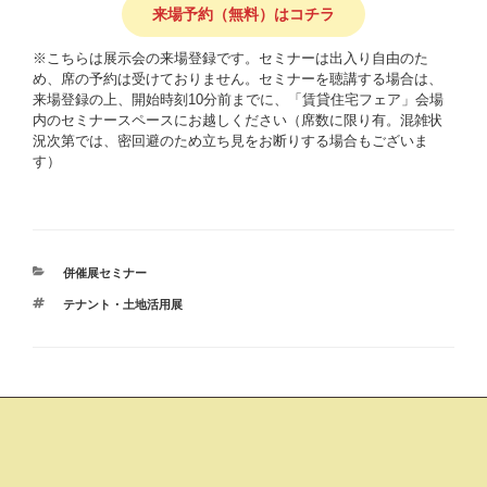
来場予約（無料）はコチラ
※こちらは展示会の来場登録です。セミナーは出入り自由のた
め、席の予約は受けておりません。セミナーを聴講する場合は、
来場登録の上、開始時刻10分前までに、「賃貸住宅フェア」会場
内のセミナースペースにお越しください（席数に限り有。混雑状
況次第では、密回避のため立ち見をお断りする場合もございま
す）
カ
併催展セミナー
テ
タ
テナント・土地活用展
ゴ
グ
リ
ー
投
稿
ナ