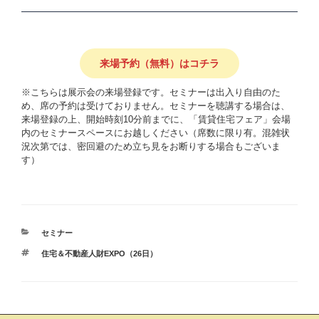
来場予約（無料）はコチラ
※こちらは展示会の来場登録です。セミナーは出入り自由のた
め、席の予約は受けておりません。セミナーを聴講する場合は、
来場登録の上、開始時刻10分前までに、「賃貸住宅フェア」会場
内のセミナースペースにお越しください（席数に限り有。混雑状
況次第では、密回避のため立ち見をお断りする場合もございま
す）
カ
セミナー
テ
タ
住宅＆不動産人財EXPO（26日）
ゴ
グ
リ
ー