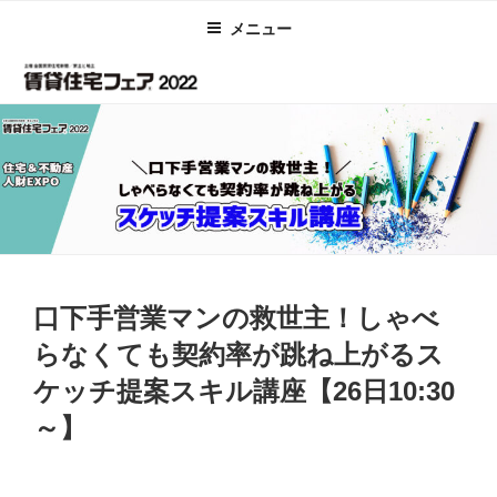
コ
メニュー
ン
テ
ン
ツ
へ
ス
キ
ッ
プ
投
口下手営業マンの救世主！しゃべ
稿
日:
らなくても契約率が跳ね上がるス
ケッチ提案スキル講座【26日10:30
～】