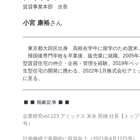
賃貸事業本部 次長
小宮 康裕
さん
東京都大田区出身 高校在学中に留学のため渡米
帰国後専門学校を卒業後、販売業に就職。2005
型賃貸住宅の仲介・企画・管理を経験。2019年ペ
生型住宅の開発に携わる。2022年1月株式会社ア
に至る。
企業研究vol.123 アミックス 末永 照雄 社長【トッ
号）
計画修繕で長期的に収益向上（2021年4月12日号）