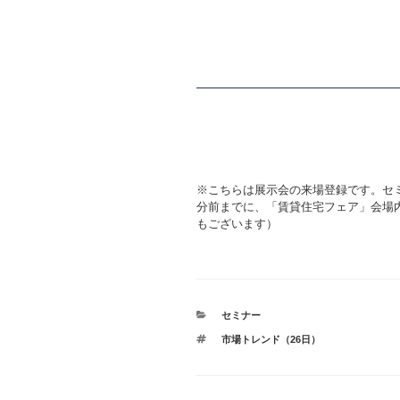
※こちらは展示会の来場登録です。セ
分前までに、「賃貸住宅フェア」会場
もございます）
カ
セミナー
テ
タ
市場トレンド（26日）
ゴ
グ
リ
ー