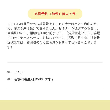
来場予約（無料）はコチラ
※こちらは展示会の来場登録です。セミナーは出入り自由のた
め、席の予約は受けておりません。セミナーを聴講する場合は、
来場登録の上、開始時刻10分前までに、「賃貸住宅フェア」会場
内のセミナースペースにお越しください（席数に限り有。混雑状
況次第では、密回避のため立ち見をお断りする場合もございま
す）
カ
セミナー
テ
タ
住宅＆不動産人財EXPO（27日）
ゴ
グ
リ
ー
投