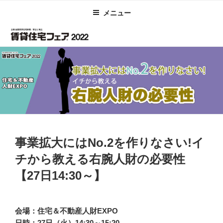
コ
メニュー
ン
テ
ン
ツ
へ
ス
キ
ッ
プ
投
事業拡大にはNo.2を作りなさい!イ
稿
日:
チから教える右腕人財の必要性
【27日14:30～】
会場：住宅＆不動産人財EXPO
日時：27日（火）14:30～15:20