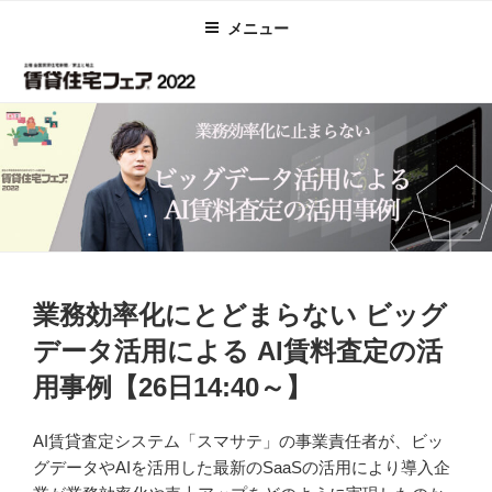
コ
メニュー
ン
テ
ン
ツ
へ
ス
キ
ッ
プ
投
業務効率化にとどまらない ビッグ
稿
日:
データ活用による AI賃料査定の活
用事例【26日14:40～】
AI賃貸査定システム「スマサテ」の事業責任者が、ビッ
グデータやAIを活用した最新のSaaSの活用により導入企