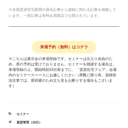
※全国賃貸住宅新聞の過去記事から講師に関わる記事を掲載して
います。一部記事は有料会員限定で公開されています。
来場予約（無料）はコチラ
※こちらは展示会の来場登録です。セミナーは出入り自由のた
め、席の予約は受けておりません。セミナーを聴講する場合は、
来場登録の上、開始時刻10分前までに、「賃貸住宅フェア」会場
内のセミナースペースにお越しください（席数に限り有。混雑状
況次第では、密回避のため立ち見をお断りする場合もございま
す）
カ
セミナー
テ
タ
賃貸管理（26日）
ゴ
グ